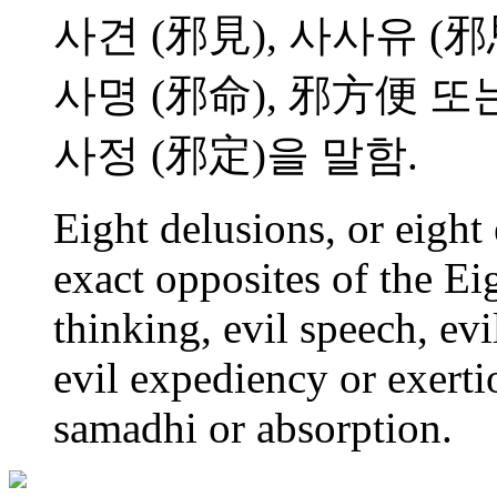
사견 (邪見), 사사유 (邪思
사명 (邪命), 邪方便 또는
사정 (邪定)을 말함.
Eight delusions, or eight 
exact opposites of the Ei
thinking, evil speech, evi
evil expediency or exerti
samadhi or absorption.