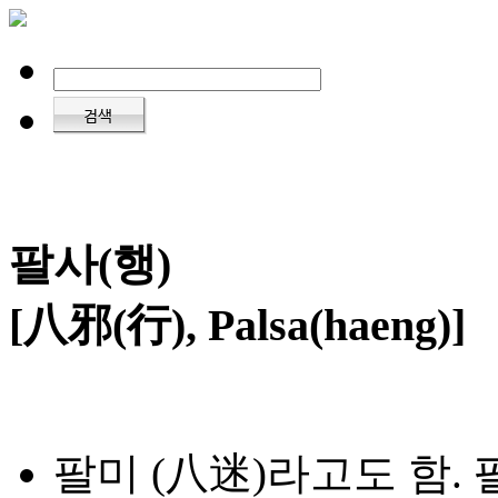
팔사(행)
[八邪(行), Palsa(haeng)]
팔미 (八迷)라고도 함.