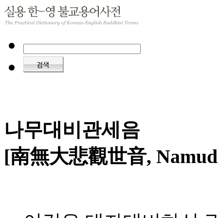
나무대비관세음
[南無大悲觀世音, Namudae