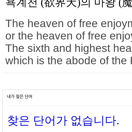
욕계천 (欲界天)의 마왕 (
The heaven of free enjoym
or the heaven of free enj
The sixth and highest heav
which is the abode of the 
찾은 단어가 없습니다.