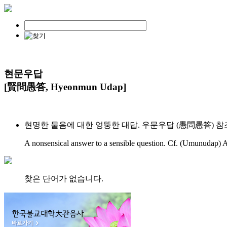
현문우답
[賢問愚答, Hyeonmun Udap]
현명한 물음에 대한 엉뚱한 대답. 우문우답 (愚問愚答) 참
A nonsensical answer to a sensible question. Cf. (Umunudap) A 
찾은 단어가 없습니다.