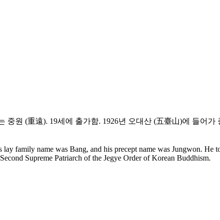
(法號)는 중원 (重遠). 19세에 출가함. 1926년 오대산 (五臺山)에 들
is lay family name was Bang, and his precept name was Jungwon. He to
the Second Supreme Patriarch of the Jegye Order of Korean Buddhism.